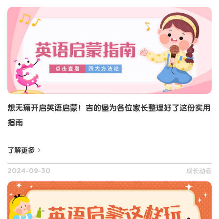
子
幼
堡
的
中
儿
成
堡
心
园
长
研
想无痛开启英语启蒙！吉的堡为各位家长整理好了这份实用
中
学
指南
了解更多
心
成长动态
2024-09-30