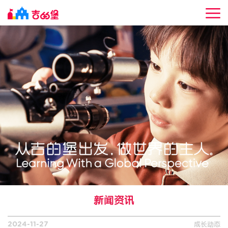
成
吉的堡早教
长
吉
吉的堡托育
图
的
吉
谱
堡
的
吉
新闻资讯
亲
堡
的
吉
成长动态
2024-11-27